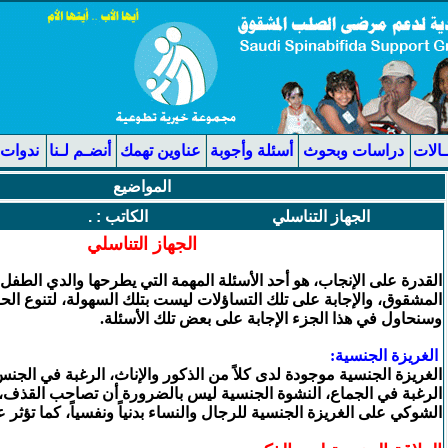
ـالات
دراسات وبحوث
أسئلة وأجوبة
عناوين تهمك
أنضـم لـنا
ندوات 
المواضيع
الجهاز التناسلي
الكاتب
: .
الجهاز التناسلي
القدرة على الإنجاب، هو أحد الأسئلة المهمة التي يطرحها والدي الطف
المشقوق، والإجابة على تلك التساؤلات ليست بتلك السهولة، لتنوع الح
وسنحاول في هذا الجزء الإجابة على بعض تلك الأسئلة.
الغريزة الجنسية:
الغريزة الجنسية موجودة لدى كلاً من الذكور والإناث، الرغبة في الجنس
الرغبة في الجماع، النشوة الجنسية ليس بالضرورة أن تصاحب القذف، و
الشوكي على الغريزة الجنسية للرجال والنساء بدنياً ونفسياً، كما تؤثر 