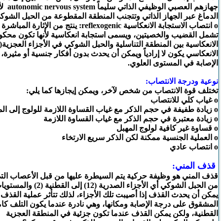
جهازهم ا
الدماغ عبر الجهاز الذاتي وتتجنب المنطقة المقطوعة من الحبل الشوك
o انتصاب الاستجابة الانعكاسية reflexogenic: ينتج 
تشمل القضيب والخصيتين، ويسمى استجابة انعكاسية لأنها تكون محك
الانعكاسي يكون لا إرادياً ويمكن أن يحدث بدون أفكار جنسية أو مثيرة
الإصابة في المستوى العلوي.
نوعية ودرجة الانتصاب:
تختلف قوة الانتصاب من شخص لآخر، ويمكن إيجازها كما يلي:
o غياب كلي للانتصاب
o زيادة طفيفة في حجم الذكر مع غياب القساوة اللازمة للولوج إلى المهبل
o زيادة معتبرة في حجم الذكر مع غياب القساوة اللازمة
o قساوة غير كافية لولوج المهبل
o العملية الجنسية ممكنة لكن الذكر سريع الارتخاء
o انتصاب عادي
قذف المني:
قذف المني هو وظيفة حركية يتم السيطرة عليها من قبل الأعصاب التي
يمكن أن يحدث القذف إذا أصيبت تلك الأجزاء، لذلك تتأثر عملية القذف
المشقوق على درجة الإصابة ومكانها، وهي نادرة عندما يكون التلف كام
القطنية، ولكن يمكن القذف عندما تكون جزئية في المنطقة العجزية