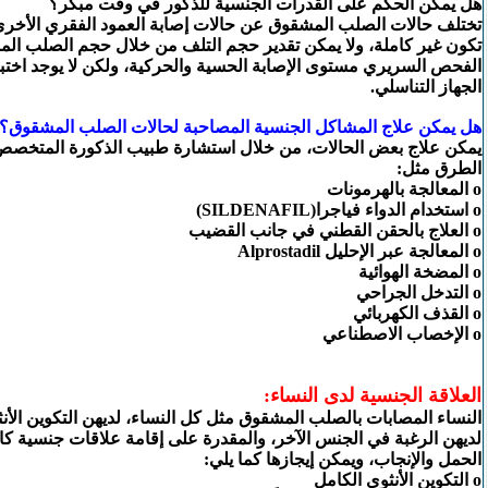
هل يمكن الحكم على القدرات الجنسية للذكور في وقت مبكر؟
تختلف حالات الصلب المشقوق عن حالات إصابة العمود الفقري الأخرى،
تكون غير كاملة، ولا يمكن تقدير حجم التلف من خلال حجم الصلب ال
الفحص السريري مستوى الإصابة الحسية والحركية، ولكن لا يوجد اختب
الجهاز التناسلي.
هل يمكن علاج المشاكل الجنسية المصاحبة لحالات الصلب المشقوق؟
يمكن علاج بعض الحالات، من خلال استشارة طبيب الذكورة المتخصص،
الطرق مثل:
o المعالجة بالهرمونات
o استخدام الدواء فياجرا(SILDENAFIL)
o العلاج بالحقن القطني في جانب القضيب
o المعالجة عبر الإحليل Alprostadil
o المضخة الهوائية
o التدخل الجراحي
o القذف الكهربائي
o الإخصاب الاصطناعي
العلاقة الجنسية لدى النساء:
النساء المصابات بالصلب المشقوق مثل كل النساء، لديهن التكوين الأن
لديهن الرغبة في الجنس الآخر، والمقدرة على إقامة علاقات جنسية كام
الحمل والإنجاب، ويمكن إيجازها كما يلي:
o التكوين الأنثوي الكامل