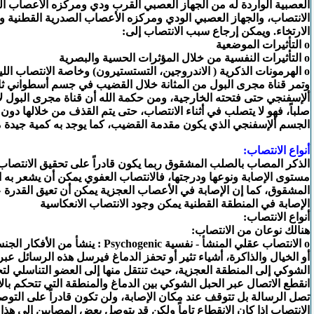
العصبية الواردة له من الجهاز العصبي القرب ودي ومركزه الأعصاب ا
الانتصاب، والجهاز العصبي الودي ومركزه الأعصاب الصدرية القطنية 
الارتخاء. ويمكن إرجاع سبب الانتصاب إلى:
o التأثيرات الموضعية
o التأثيرات النفسية من خلال المؤثرات الحسية والبصرية
o الهرمونات الذكرية ( الاندروجين، التستستيرون) وخاصة الانتصاب الليلي والاحتلام
وتمر قناة مجرى البول من المثانة خلال القضيب في جسم أسطواني ث
ألإسفنجي حتى فتحته الخارجية، ومن حكمة الله أن قناة مجرى البول ل
صلباً، فهو لا يتصلب في أثناء الانتصاب، حتى يتم القذف من خلالها دون ع
الجسم ألإسفنجي الذي يكون مقدمة القضيب، كما يوجد به كمية جيدة 
أنواع الانتصاب:
الذكر المصاب بالصلب المشقوق ربما يكون قادراً على تحقيق الانتصاب
مستوى الإصابة ونوعها ودرجتها، فالانتصاب العفوي يمكن أن يشعر به 
المشقوق، كما إن الإصابة في الأعصاب العجزية يمكن أن تعيق القدرة 
الإصابة في المنطقة القطنية يمكن وجود الانتصاب الانعكاسية
أنواع الانتصاب:
هنالك نوعان من الانتصاب:
o الانتصاب عقلي المنشأ - نفسية Psychogenic :
أو الخيال والذاكرة، أشياء تثير أو تحفز الدماغ فيرسل هذه الرسائل ع
الشوكي إلى المنطقة العجزية، حيث تنتقل منها إلى العضو التناسلي لتح
انقطع الاتصال عبر الحبل الشوكي بين الدماغ والمنطقة التي تتحكم بال
تصل الرسالة بل تتوقف عند مكان الإصابة، ولن تكون قادراً على التوص
الانتصاب إذا كان الانقطاع تاماً ولكن قد يتوصل بعض المصابين إلى هذا 