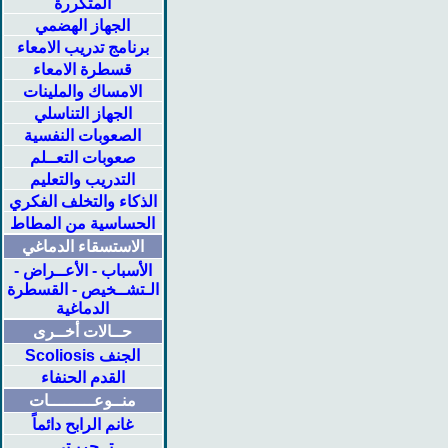
المتكررة
الجهاز الهضمي
برنامج تدريب الامعاء
قسطرة الامعاء
الامساك والملينات
الجهاز التناسلي
الصعوبات النفسية
صعوبات التعــلم
التدريب والتعليم
الذكاء والتخلف الفكري
الحساسية من المطاط
الاستسقاء الدماغي
الأسباب - الأعــراض -
الـتشــخيص - القسطرة
الدماغية
حــالات أخــرى
الجنف Scoliosis
القدم الحنفاء
منــوعـــــــــات
غانم الرابح دائماً
تــجربـتي