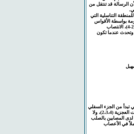
لعصبي الوظيفي الذاتي سليماً autonomic nervous system لأن الرسالة قد تنتقل من
ي.
من الإثارة المباشرة للمنطقة التناسلية التي
ومة بواسطة الأقواس
الانعكاسية بين المنطقة التناسلية والحبل الشوكي في الأجزاء العجزية(2-4)، الانتصاب
، وتحدث عندما تكون
 تبدأ من الجزء السفلي
من الحبل الشوكي أي الأجزاء الصدرية (12) إلى القطنية (2) والمستويات العجزية (2،3،4)، ولا
 لدى المصابين بالصلب
لاً في الأعصاب