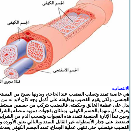
الانتصاب:
هي خاصية تمدد وتصلب القضيب عند الحاجة، وبدونها يصبح من المستحي
الجنسي، ولكي يقوم القضيب بوظيفته على أكمل وجه كان لابد له م
يدل على عظمة الخالق وحكمته، فالقضيب يتركب من جسمين مستطيلي
يعرف كل منهما بالجسم الكهفى، يمتلئان بفجوات دموية متصلة بالشرا
وحين تبدأ الإثارة الجنسية تتمدد هذه الفجوات وتسحب الدم من الشرايين
فتضغط على جدار الأسطوانة غير القابل للتمدد وبالتالي تغلق الأوردة 
القضيب فيتصلب حتى تنتهي عملية الجماع، تمدد الجسم الكهفي يحدث نت