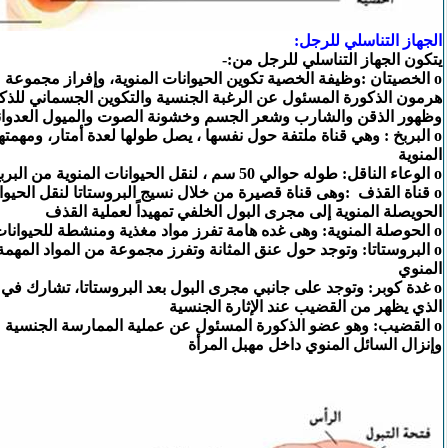
الجهاز التناسلي للرجل:
يتكون الجهاز التناسلي للرجل من:-
o الخصيتان :وظيفة الخصية تكوين الحيوانات المنوية، وإفراز مجموعة 
هرمون الذكورة المسئول عن الرغبة الجنسية والتكوين الجسماني للذ
وظهور الذقن والشارب وشعر الجسم وخشونة الصوت والميول العدوانية
o البربخ : وهي قناة ملتفة حول نفسها ، يصل طولها لعدة أمتار، ومهمته
المنوية
o الوعاء الناقل: طوله حوالي 50 سم ، لنقل الحيوانات المنوية من البربخ إلى القناة القاذفة
o قناة القذف :وهى قناة قصيرة من خلال نسيج البروستاتا لنقل الحيوان
الحويصلة المنوية إلى مجرى البول الخلفي تمهيداً لعملية القذف
o الحوصلة المنوية: وهى غده هامة تفرز مواد مغذية ومنشطة للحيوانات المنوية
o البروستاتا: وتوجد حول عنق المثانة وتفرز مجموعة من المواد المهمة
المنوي
o غدة كوبر: وتوجد على جانبي مجرى البول بعد البروستاتا، تشارك في 
الذي يظهر من القضيب عند الإثارة الجنسية
o القضيب: وهو عضو الذكورة المسئول عن عملية الممارسة الجنسية 
وإنزال السائل المنوي داخل مهبل المرأة